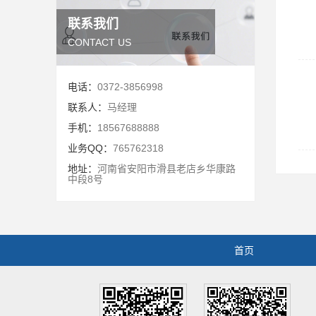
联系我们
CONTACT US
电话：
0372-3856998
联系人：
马经理
手机：
18567688888
业务QQ：
765762318
地址：
河南省安阳市滑县老店乡华康路
中段8号
首页