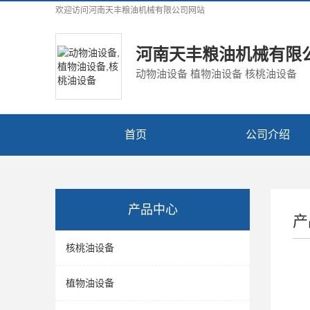
欢迎访问
河南天丰粮油机械有限公司
网站
河南天丰粮油机械有限
动物油设备 植物油设备 核桃油设备
首页
公司介绍
产品中心
产
核桃油设备
植物油设备