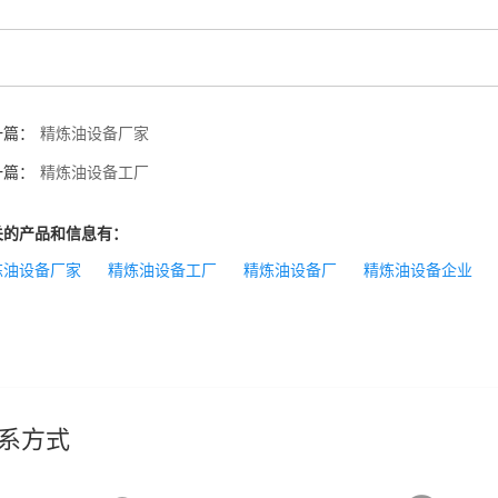
一篇：
精炼油设备厂家
一篇：
精炼油设备工厂
关的产品和信息有：
炼油设备厂家
精炼油设备工厂
精炼油设备厂
精炼油设备企业
系方式