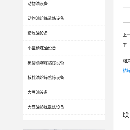
动物油设备
动物油熔炼熬炼设备
精炼油设备
上
下
小型精炼油设备
相
植物油熔炼熬炼设备
精
核桃油熔炼熬炼设备
大豆油设备
大豆油熔炼熬炼设备
联